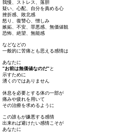
我慢、ストレス、落胆
疑い、心配、自分を責める心
挫折感、敗北感
怒り、復讐心、憎しみ
嫉妬、不安、罪悪感、無価値観
恐怖、絶望、無能感
などなどの
一般的に苦痛とも思える感情は
あなたに
“お前は無価値なのだ“
と
示すために
湧くのではありません
休息を必要とする体の一部が
痛みや疲れを用いて
その治療を求めるように
この誰もが嫌悪する感情
出来れば避けたい感情こそが
あなたに