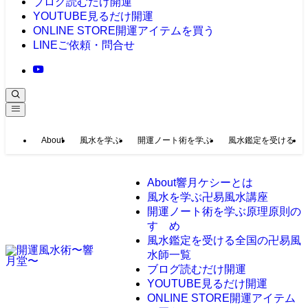
ブログ
読むだけ開運
YOUTUBE
見るだけ開運
ONLINE STORE
開運アイテムを買う
LINE
ご依頼・問合せ
About
風水を学ぶ
開運ノート術を学ぶ
風水鑑定を受ける
About
響月ケシーとは
風水を学ぶ
卍易風水講座
開運ノート術を学ぶ
原理原則の
すゝめ
風水鑑定を受ける
全国の卍易風
水師一覧
ブログ
読むだけ開運
YOUTUBE
見るだけ開運
ONLINE STORE
開運アイテム