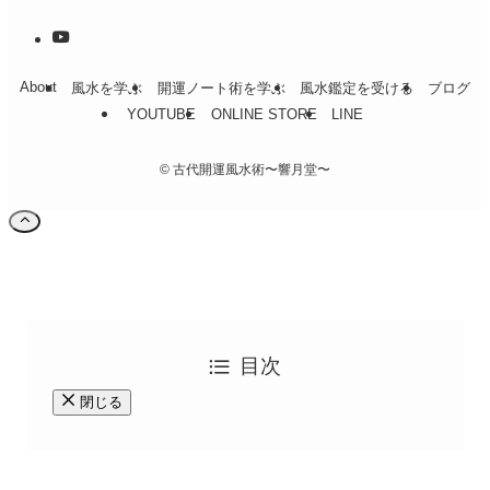
About
風水を学ぶ
開運ノート術を学ぶ
風水鑑定を受ける
ブログ
YOUTUBE
ONLINE STORE
LINE
©
古代開運風水術〜響月堂〜
目次
閉じる