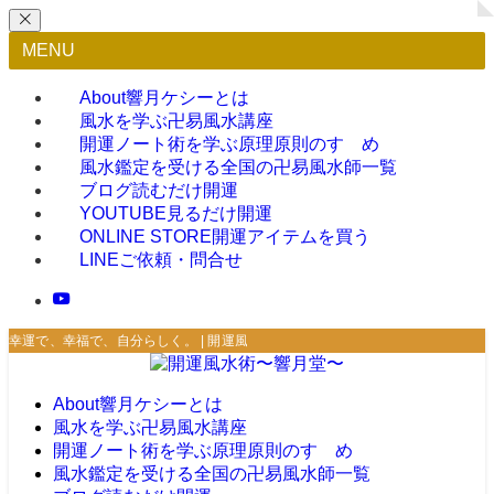
MENU
About
響月ケシーとは
風水を学ぶ
卍易風水講座
開運ノート術を学ぶ
原理原則のすゝめ
風水鑑定を受ける
全国の卍易風水師一覧
ブログ
読むだけ開運
YOUTUBE
見るだけ開運
ONLINE STORE
開運アイテムを買う
LINE
ご依頼・問合せ
幸運で、幸福で、自分らしく。 | 開運風水術〜響月堂〜
About
響月ケシーとは
風水を学ぶ
卍易風水講座
開運ノート術を学ぶ
原理原則のすゝめ
風水鑑定を受ける
全国の卍易風水師一覧