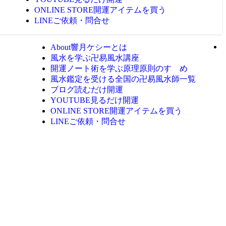
ONLINE STORE
開運アイテムを買う
LINE
ご依頼・問合せ
About
響月ケシーとは
風水を学ぶ
卍易風水講座
開運ノート術を学ぶ
原理原則のすゝめ
風水鑑定を受ける
全国の卍易風水師一覧
ブログ
読むだけ開運
YOUTUBE
見るだけ開運
ONLINE STORE
開運アイテムを買う
LINE
ご依頼・問合せ