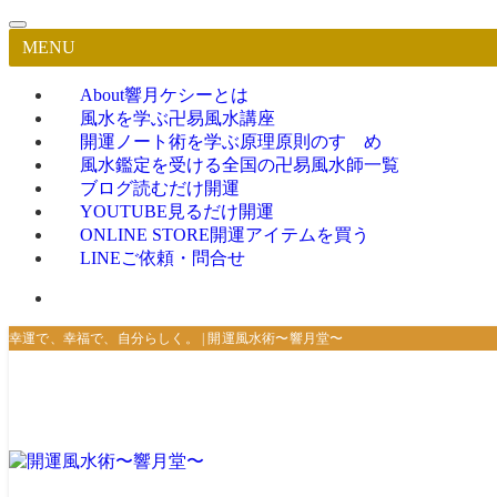
MENU
About
響月ケシーとは
風水を学ぶ
卍易風水講座
開運ノート術を学ぶ
原理原則のすゝめ
風水鑑定を受ける
全国の卍易風水師一覧
ブログ
読むだけ開運
YOUTUBE
見るだけ開運
ONLINE STORE
開運アイテムを買う
LINE
ご依頼・問合せ
幸運で、幸福で、自分らしく。 | 開運風水術〜響月堂〜