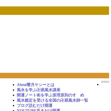
About
響月ケシーとは
風水を学ぶ
卍易風水講座
開運ノート術を学ぶ
原理原則のすゝめ
風水鑑定を受ける
全国の卍易風水師一覧
ブログ
読むだけ開運
YOUTUBE
見るだけ開運