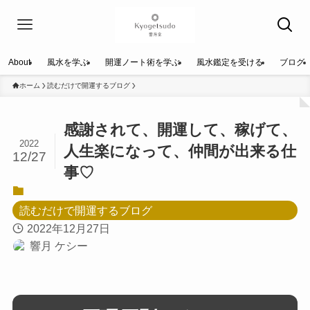
About
風水を学ぶ
開運ノート術を学ぶ
風水鑑定を受ける
ブログ
ホーム
読むだけで開運するブログ
感謝されて、開運して、稼げて、
2022
人生楽になって、仲間が出来る仕
12/27
事♡
読むだけで開運するブログ
2022年12月27日
響月 ケシー