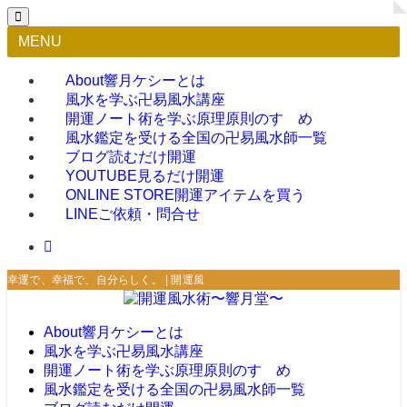
MENU
About
響月ケシーとは
風水を学ぶ
卍易風水講座
開運ノート術を学ぶ
原理原則のすゝめ
風水鑑定を受ける
全国の卍易風水師一覧
ブログ
読むだけ開運
YOUTUBE
見るだけ開運
ONLINE STORE
開運アイテムを買う
LINE
ご依頼・問合せ
幸運で、幸福で、自分らしく。 | 開運風水術〜響月堂〜
About
響月ケシーとは
風水を学ぶ
卍易風水講座
開運ノート術を学ぶ
原理原則のすゝめ
風水鑑定を受ける
全国の卍易風水師一覧