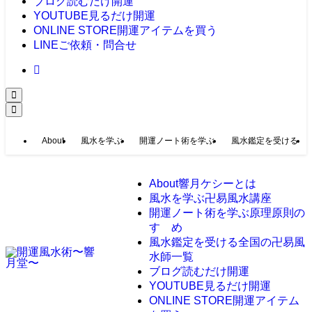
ブログ
読むだけ開運
YOUTUBE
見るだけ開運
ONLINE STORE
開運アイテムを買う
LINE
ご依頼・問合せ
About
風水を学ぶ
開運ノート術を学ぶ
風水鑑定を受ける
About
響月ケシーとは
風水を学ぶ
卍易風水講座
開運ノート術を学ぶ
原理原則の
すゝめ
風水鑑定を受ける
全国の卍易風
水師一覧
ブログ
読むだけ開運
YOUTUBE
見るだけ開運
ONLINE STORE
開運アイテム