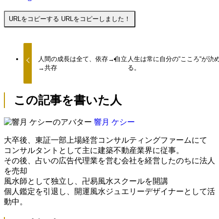
URLをコピーする
URLをコピーしました！
人間の成長は全て、依存→自立
人生は常に自分の“こころ“が決
→共存
る。
この記事を書いた人
響月 ケシー
大卒後、東証一部上場経営コンサルティングファームにて
コンサルタントとして主に建築不動産業界に従事。
その後、占いの広告代理業を営む会社を経営したのちに法人
を売却
風水師として独立し、卍易風水スクールを開講
個人鑑定を引退し、開運風水ジュエリーデザイナーとして活
動中。