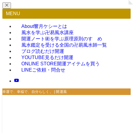
MENU
About
響月ケシーとは
風水を学ぶ
卍易風水講座
開運ノート術を学ぶ
原理原則のすゝめ
風水鑑定を受ける
全国の卍易風水師一覧
ブログ
読むだけ開運
YOUTUBE
見るだけ開運
ONLINE STORE
開運アイテムを買う
LINE
ご依頼・問合せ
幸運で、幸福で、自分らしく。 | 開運風水術〜響月堂〜