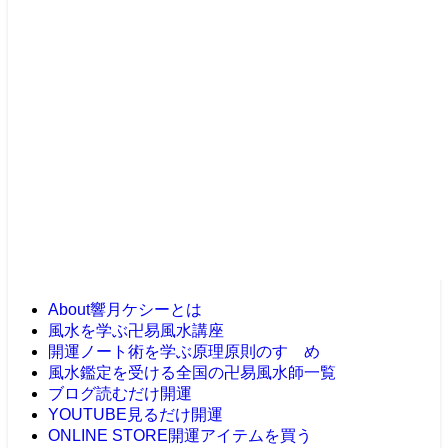
About
響月ケシーとは
風水を学ぶ
卍易風水講座
開運ノート術を学ぶ
原理原則のすゝめ
風水鑑定を受ける
全国の卍易風水師一覧
ブログ
読むだけ開運
YOUTUBE
見るだけ開運
ONLINE STORE
開運アイテムを買う