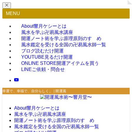
MENU
About
響月ケシーとは
風水を学ぶ
卍易風水講座
開運ノート術を学ぶ
原理原則のすゝめ
風水鑑定を受ける
全国の卍易風水師一覧
ブログ
読むだけ開運
YOUTUBE
見るだけ開運
ONLINE STORE
開運アイテムを買う
LINE
ご依頼・問合せ
幸運で、幸福で、自分らしく。 | 開運風水術〜響月堂〜
About
響月ケシーとは
風水を学ぶ
卍易風水講座
開運ノート術を学ぶ
原理原則のすゝめ
風水鑑定を受ける
全国の卍易風水師一覧