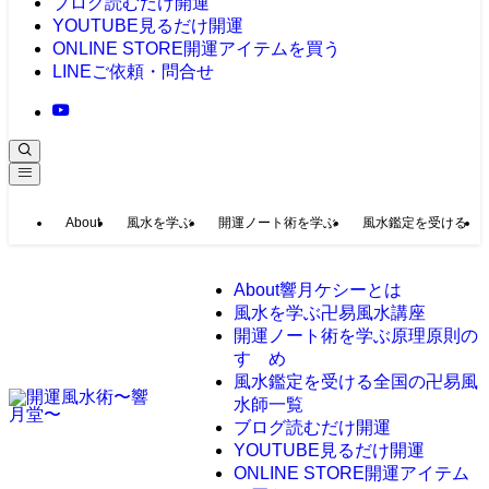
ブログ
読むだけ開運
YOUTUBE
見るだけ開運
ONLINE STORE
開運アイテムを買う
LINE
ご依頼・問合せ
About
風水を学ぶ
開運ノート術を学ぶ
風水鑑定を受ける
About
響月ケシーとは
風水を学ぶ
卍易風水講座
開運ノート術を学ぶ
原理原則の
すゝめ
風水鑑定を受ける
全国の卍易風
水師一覧
ブログ
読むだけ開運
YOUTUBE
見るだけ開運
ONLINE STORE
開運アイテム