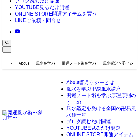
ブログ
読むだけ開運
YOUTUBE
見るだけ開運
ONLINE STORE
開運アイテムを買う
LINE
ご依頼・問合せ
About
風水を学ぶ
開運ノート術を学ぶ
風水鑑定を受ける
About
響月ケシーとは
風水を学ぶ
卍易風水講座
開運ノート術を学ぶ
原理原則の
すゝめ
風水鑑定を受ける
全国の卍易風
水師一覧
ブログ
読むだけ開運
YOUTUBE
見るだけ開運
ONLINE STORE
開運アイテム