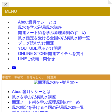
MENU
About
響月ケシーとは
風水を学ぶ
卍易風水講座
開運ノート術を学ぶ
原理原則のすゝめ
風水鑑定を受ける
全国の卍易風水師一覧
ブログ
読むだけ開運
YOUTUBE
見るだけ開運
ONLINE STORE
開運アイテムを買う
LINE
ご依頼・問合せ
幸運で、幸福で、自分らしく。 | 開運風水術〜響月堂〜
About
響月ケシーとは
風水を学ぶ
卍易風水講座
開運ノート術を学ぶ
原理原則のすゝめ
風水鑑定を受ける
全国の卍易風水師一覧