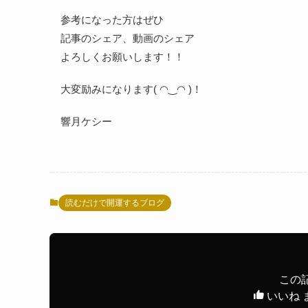
参考になった方はぜひ
記事のシェア、動画のシェア
よろしくお願いします！！
大変励みになります( ◠‿◠ )！
響月ケシー
読むだけで開運するブログ
この
いいね 