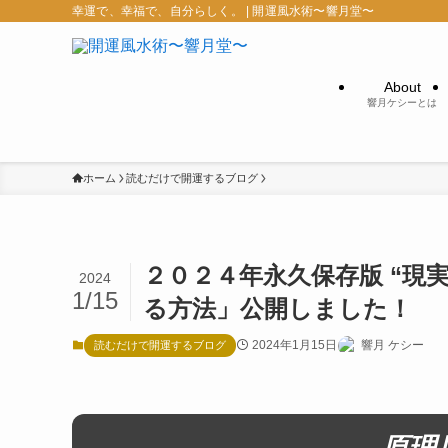
幸運で、幸福で、自分らしく。 | 開運風水術〜響月堂〜
About
響月ケシーとは
ホーム
読むだけで開運するブログ
２０２４年永久保存版 “現
2024
1/15
る方法」公開しました！
2024年1月15日
響月 ケシー
読むだけで開運するブログ