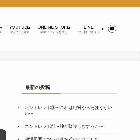
YOUTUBE
ONLINE STORE
LINE
運
見るだけ開運
開運アイテムを買う
ご依頼・問合せ
最新の投稿
ネントレレポ②〜これは絶対やったほうがい
い〜
ネントレレポ①〜神が降臨しなすった〜
朝活再開！やっと落ち着いてきました。