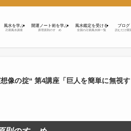
風水を学ぶ
開運ノート術を学ぶ
風水鑑定を受ける
ブログ
卍易風水講座
原理原則のすゝめ
全国の卍易風水師一覧
読むだけ開
実想像の掟“ 第4講座「巨人を簡単に無視す