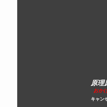
原理
おか
キャン