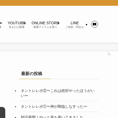
YOUTUBE
ONLINE STORE
LINE
運
見るだけ開運
開運アイテムを買う
ご依頼・問合せ
最新の投稿
ネントレレポ②〜これは絶対やったほうがい
い〜
ネントレレポ①〜神が降臨しなすった〜
朝活再開！やっと落ち着いてきました。