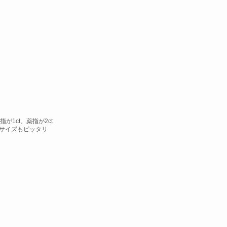
指が1ct、薬指が2ct
サイズもピッタリ