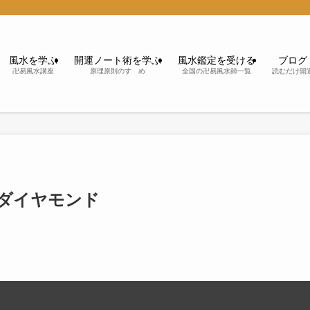
風水を学ぶ
開運ノート術を学ぶ
風水鑑定を受ける
ブログ
卍易風水講座
原理原則のすゝめ
全国の卍易風水師一覧
読むだけ開
のダイヤモンド