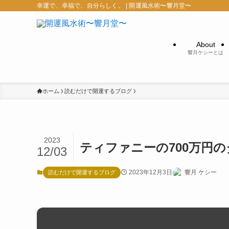
幸運で、幸福で、自分らしく。 | 開運風水術〜響月堂〜
About
響月ケシーとは
ホーム
読むだけで開運するブログ
2023
ティファニーの700万円
12/03
2023年12月3日
響月 ケシー
読むだけで開運するブログ