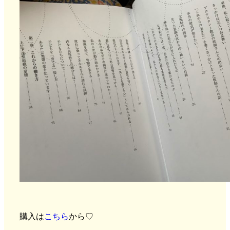
購入は
こちら
から♡