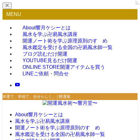
MENU
About
響月ケシーとは
風水を学ぶ
卍易風水講座
開運ノート術を学ぶ
原理原則のすゝめ
風水鑑定を受ける
全国の卍易風水師一覧
ブログ
読むだけ開運
YOUTUBE
見るだけ開運
ONLINE STORE
開運アイテムを買う
LINE
ご依頼・問合せ
幸運で、幸福で、自分らしく。 | 開運風水術〜響月堂〜
About
響月ケシーとは
風水を学ぶ
卍易風水講座
開運ノート術を学ぶ
原理原則のすゝめ
風水鑑定を受ける
全国の卍易風水師一覧