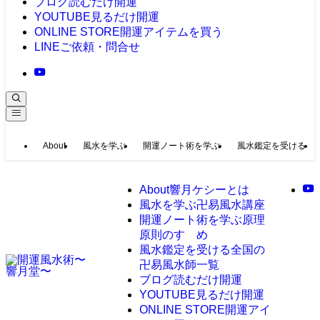
ブログ
読むだけ開運
YOUTUBE
見るだけ開運
ONLINE STORE
開運アイテムを買う
LINE
ご依頼・問合せ
About
風水を学ぶ
開運ノート術を学ぶ
風水鑑定を受ける
About
響月ケシーとは
風水を学ぶ
卍易風水講座
開運ノート術を学ぶ
原理
原則のすゝめ
風水鑑定を受ける
全国の
卍易風水師一覧
ブログ
読むだけ開運
YOUTUBE
見るだけ開運
ONLINE STORE
開運アイ