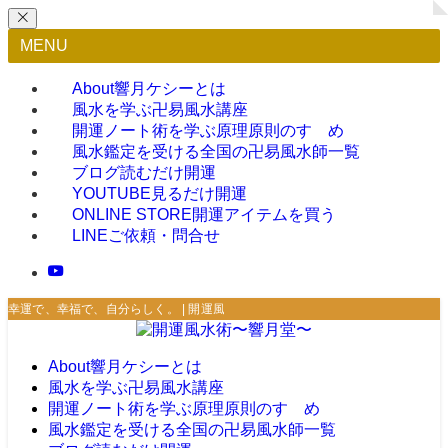
MENU
About
響月ケシーとは
風水を学ぶ
卍易風水講座
開運ノート術を学ぶ
原理原則のすゝめ
風水鑑定を受ける
全国の卍易風水師一覧
ブログ
読むだけ開運
YOUTUBE
見るだけ開運
ONLINE STORE
開運アイテムを買う
LINE
ご依頼・問合せ
幸運で、幸福で、自分らしく。 | 開運風水術〜響月堂〜
About
響月ケシーとは
風水を学ぶ
卍易風水講座
開運ノート術を学ぶ
原理原則のすゝめ
風水鑑定を受ける
全国の卍易風水師一覧