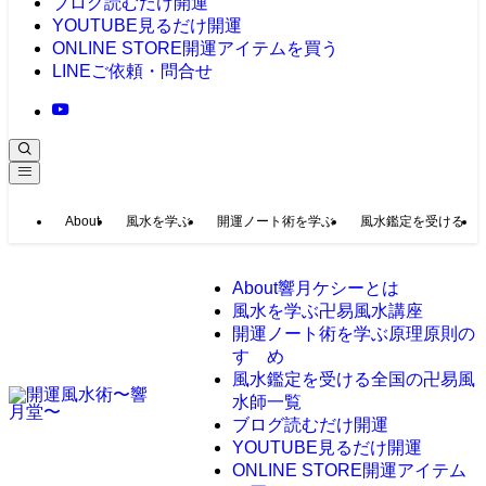
ブログ
読むだけ開運
YOUTUBE
見るだけ開運
ONLINE STORE
開運アイテムを買う
LINE
ご依頼・問合せ
About
風水を学ぶ
開運ノート術を学ぶ
風水鑑定を受ける
About
響月ケシーとは
風水を学ぶ
卍易風水講座
開運ノート術を学ぶ
原理原則の
すゝめ
風水鑑定を受ける
全国の卍易風
水師一覧
ブログ
読むだけ開運
YOUTUBE
見るだけ開運
ONLINE STORE
開運アイテム