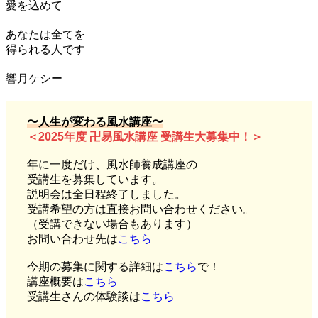
愛を込めて
あなたは全てを
得られる人です
響月ケシー
〜人生が変わる風水講座〜
＜2025年度 卍易風水講座 受講生大募集中！＞
年に一度だけ、風水師養成講座の
受講生を募集しています。
説明会は全日程終了しました。
受講希望の方は直接お問い合わせください。
（受講できない場合もあります）
お問い合わせ先は
こちら
今期の募集に関する詳細は
こちら
で！
講座概要は
こちら
受講生さんの体験談は
こちら