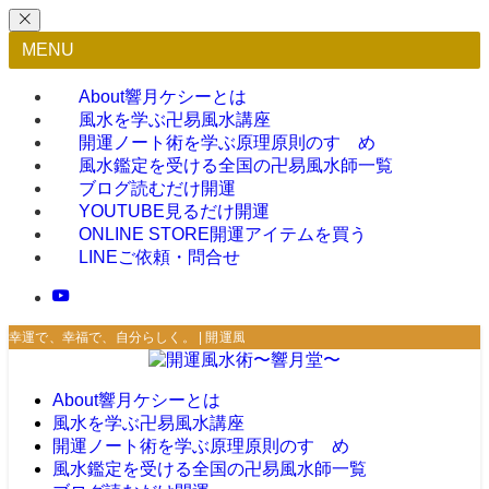
MENU
About
響月ケシーとは
風水を学ぶ
卍易風水講座
開運ノート術を学ぶ
原理原則のすゝめ
風水鑑定を受ける
全国の卍易風水師一覧
ブログ
読むだけ開運
YOUTUBE
見るだけ開運
ONLINE STORE
開運アイテムを買う
LINE
ご依頼・問合せ
幸運で、幸福で、自分らしく。 | 開運風水術〜響月堂〜
About
響月ケシーとは
風水を学ぶ
卍易風水講座
開運ノート術を学ぶ
原理原則のすゝめ
風水鑑定を受ける
全国の卍易風水師一覧