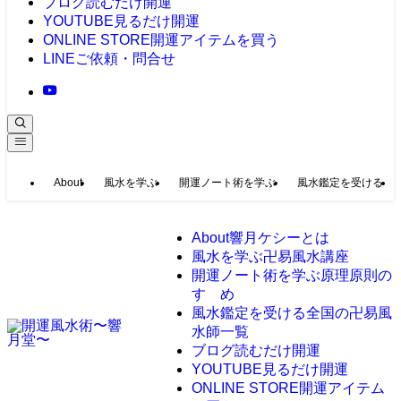
ブログ
読むだけ開運
YOUTUBE
見るだけ開運
ONLINE STORE
開運アイテムを買う
LINE
ご依頼・問合せ
About
風水を学ぶ
開運ノート術を学ぶ
風水鑑定を受ける
About
響月ケシーとは
風水を学ぶ
卍易風水講座
開運ノート術を学ぶ
原理原則の
すゝめ
風水鑑定を受ける
全国の卍易風
水師一覧
ブログ
読むだけ開運
YOUTUBE
見るだけ開運
ONLINE STORE
開運アイテム