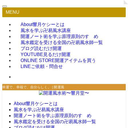
MENU
About
響月ケシーとは
風水を学ぶ
卍易風水講座
開運ノート術を学ぶ
原理原則のすゝめ
風水鑑定を受ける
全国の卍易風水師一覧
ブログ
読むだけ開運
YOUTUBE
見るだけ開運
ONLINE STORE
開運アイテムを買う
LINE
ご依頼・問合せ
幸運で、幸福で、自分らしく。 | 開運風水術〜響月堂〜
About
響月ケシーとは
風水を学ぶ
卍易風水講座
開運ノート術を学ぶ
原理原則のすゝめ
風水鑑定を受ける
全国の卍易風水師一覧
ブログ
読むだけ開運