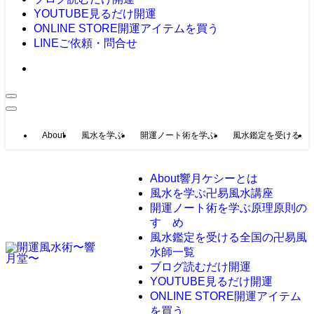
YOUTUBE
見るだけ開運
ONLINE STORE
開運アイテムを買う
LINE
ご依頼・問合せ
About
風水を学ぶ
開運ノート術を学ぶ
風水鑑定を受ける
About
響月ケシーとは
風水を学ぶ
卍易風水講座
開運ノート術を学ぶ
原理原則の
すゝめ
風水鑑定を受ける
全国の卍易風
水師一覧
ブログ
読むだけ開運
YOUTUBE
見るだけ開運
ONLINE STORE
開運アイテム
を買う